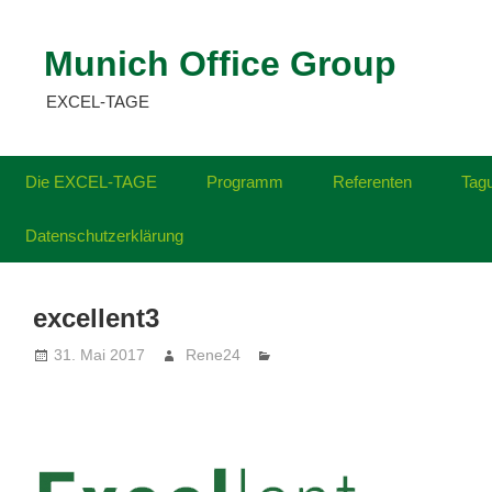
Zum
Inhalt
Munich Office Group
springen
EXCEL-TAGE
Die EXCEL-TAGE
Programm
Referenten
Tag
Datenschutzerklärung
excellent3
31. Mai 2017
Rene24