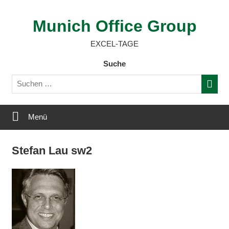
Zum
Inhalt
Munich Office Group
springen
EXCEL-TAGE
Suche
Menü
Stefan Lau sw2